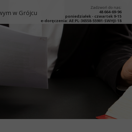
Zadzwoń do nas:
owym w Grójcu
48 664-69-96
poniedziałek - czwartek 9-15
e-doręczenia:
AE:PL-36558-55901-SWHJI-18