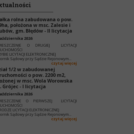
ktualności
ałka rolna zabudowana o pow.
9ha, położona w msc. Zalesie i
ubów, gm. Błędów - II licytacja
aździernika 2026
IESZCZENIE O DRUGIEJ LICYTACJI
RUCHOMOŚCI
YBIE LICYTACJI ELEKTRONICZNEJ
rnik Sądowy przy Sądzie Rejonowym...
czytaj więcej
iał 1/2 w zabudowanej
ruchomości o pow. 2200 m2,
ożonej w msc. Wola Worowska
 Grójec - I licytacja
aździernika 2026
IESZCZENIE O PIERWSZEJ LICYTACJI
RUCHOMOŚCI
RODZE LICYTACJI ELEKTRONICZNEJ
rnik Sądowy przy Sądzie Rejonowym...
czytaj więcej