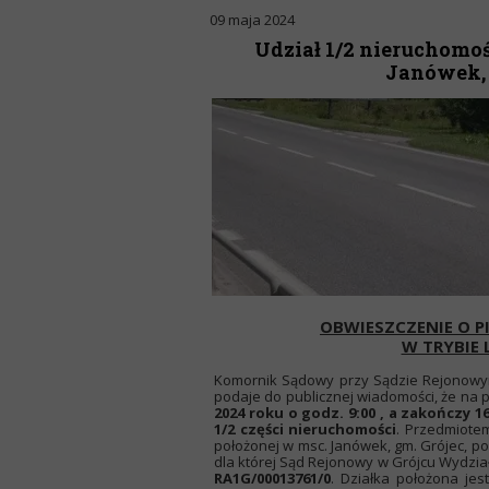
09 maja 2024
Udział 1/2 nieruchomoś
Janówek, g
OBWIESZCZENIE O P
W TRYBIE 
Komornik Sądowy przy Sądzie Rejonowym 
podaje do publicznej wiadomości, że na po
2024 roku o godz. 9:00 , a zakończy 1
1/2 części nieruchomości
. Przedmiotem
położonej w msc. Janówek, gm. Grójec, po
dla której Sąd Rejonowy w Grójcu Wydzia
RA1G/00013761/0
. Działka położona jes