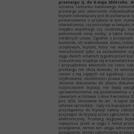
przetargu tj. do 6 maja 2024 roku do
uznania rachunku bankowego komornik
przetargu jest utworzenie indywidualn
licytant zobowiązany jest do podania w
postanowienia o przybiciu w tym: num
oświadczenia, czy pozostaje w związku m
majątku wspólnego czy osobistego, ora
pełnomocnik innej osoby, a także inny
odrębnych ustaw. Zgodnie z przepisem a
komornik, ich małżonkowie, dzieci, rodzi
urzędowym, licytant, który nie wykona
nieruchomość tylko za zezwoleniem or
ciągu dwóch ostatnich tygodni przed lic
szacunkowy znajduje się w kancelarii kom
i przysądzenia własności na rzecz nab
przetargu nie złożą dowodu, że wnios
razem z nią zajętych od egzekucji i u
Użytkowanie, służebności i prawa dożywot
złożenie dokumentu do zbioru dokument
rozpoczęciem licytacji, nie będą uw
uprawomocnienia się postanowienia o 
zawartym w Ustawie z dnia 9 września 20
poz. 626). Stosownie do art. 4 ciężar
umowie sprzedaży - ciąży na kupującym.
przystąpienia do licytacji należy założ
przystąpić do licytacji przez zgłoszenie
elektronicznej. Przetarg wygrywa licy
najwyższa. Jeżeli w ciągu 5 minut pr
postąpienie, termin ten ulega odroczen
postąpienie, termin zakończenia przetar