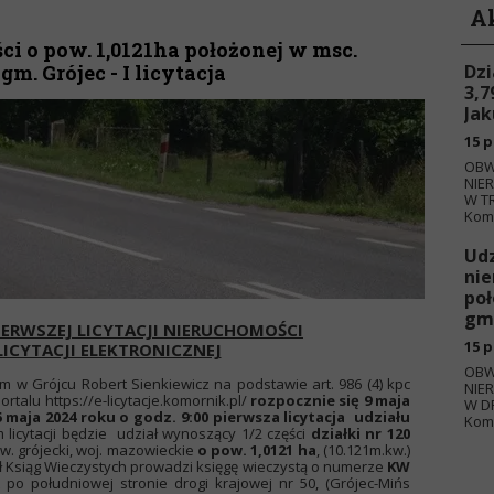
A
ci o pow. 1,0121ha położonej w msc.
m. Grójec - I licytacja
Dzi
3,7
Jak
15 p
OBW
NIE
W TR
Komo
Udz
nie
poł
gm.
IERWSZEJ LICYTACJI NIERUCHOMOŚCI
15 p
LICYTACJI ELEKTRONICZNEJ
OBW
w Grójcu Robert Sienkiewicz na podstawie art. 986 (4) kpc
NIE
rtalu https://e-licytacje.komornik.pl/
rozpocznie się 9 maja
W D
6 maja 2024 roku o godz. 9:00 pierwsza licytacja udziału
Komo
 licytacji będzie udział wynoszący 1/2 części
działki nr 120
w. grójecki, woj. mazowieckie
o pow. 1,0121 ha
, (10.121m.kw.)
ł Ksiąg Wieczystych prowadzi księgę wieczystą o numerze
KW
t po południowej stronie drogi krajowej nr 50, (Grójec-Mińs