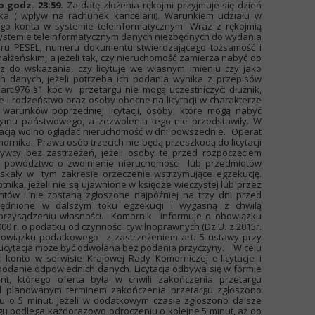
 godz. 23:59.
Za datę złożenia rękojmi przyjmuje się dzień
a ( wpływ na rachunek kancelarii). Warunkiem udziału w
ego konta w systemie teleinformatycznym. Wraz z rękojmią
 systemie teleinformatycznym danych niezbędnych do wydania
eru PESEL, numeru dokumentu stwierdzającego tożsamość i
ałżeńskim, a jeżeli tak, czy nieruchomość zamierza nabyć do
z do wskazania, czy licytuje we własnym imieniu czy jako
ch danych, jeżeli potrzeba ich podania wynika z przepisów
rt.976 §1 kpc w przetargu nie mogą uczestniczyć: dłużnik,
ce i rodzeństwo oraz osoby obecne na licytacji w charakterze
ł warunków poprzedniej licytacji, osoby, które mogą nabyć
ganu państwowego, a zezwolenia tego nie przedstawiły. W
ytacją wolno oglądać nieruchomość w dni powszednie. Operat
ornika. Prawa osób trzecich nie będą przeszkodą do licytacji
ywcy bez zastrzeżeń, jeżeli osoby te przed rozpoczęciem
ły powództwo o zwolnienie nieruchomości lub przedmiotów
zyskały w tym zakresie orzeczenie wstrzymujące egzekucję.
nika, jeżeli nie są ujawnione w księdze wieczystej lub przez
ów i nie zostaną zgłoszone najpóźniej na trzy dni przed
zględnione w dalszym toku egzekucji i wygasną z chwilą
przysądzeniu własności. Komornik informuje o obowiązku
00 r. o podatku od czynności cywilnoprawnych (Dz.U. z 2015r.
 obowiązku podatkowego z zastrzeżeniem art. 5 ustawy przy
 Licytacja może być odwołana bez podania przyczyny. W celu
yć konto w serwisie Krajowej Rady Komorniczej e-licytacje i
 i podanie odpowiednich danych. Licytacja odbywa się w formie
tant, którego oferta była w chwili zakończenia przetargu
zed planowanym terminem zakończenia przetargu zgłoszono
iu o 5 minut. Jeżeli w dodatkowym czasie zgłoszono dalsze
gu podlega każdorazowo odroczeniu o kolejne 5 minut, aż do