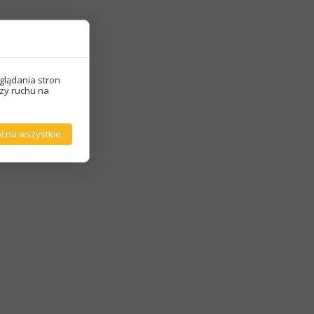
glądania stron
izy ruchu na
l na wszystkie