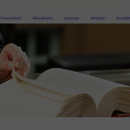
O kancelarii
Aktualności
Licytacje
Wnioski
Kontakt
Licytacje nieruchomości
Licytacje ruchomości