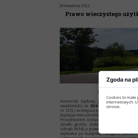
26 kwietnia 2022
Prawo wieczystego użytk
Zgoda na pl
OBWIESZCZENIE O 
Cookies to małe 
Komornik Sądowy przy Sądzie Rejono
internetowych. U
wiadomości, że
26 kwietnia 2022 r. o go
stronie.
nr 12/5 ( w miejscu położenia licytowanej
licytacja nieruchomości działki o
pow. 2 h
Przedmiotem licytacji będzie prawo wi
działki gruntu położonej w miejscowoś
(obręb 0016), o powierzchni 2,0000 ha. Na 
wylewka po budynku hangaru. Nierucho