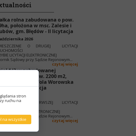
ktualności
ałka rolna zabudowana o pow.
9ha, położona w msc. Zalesie i
ubów, gm. Błędów - II licytacja
aździernika 2026
IESZCZENIE O DRUGIEJ LICYTACJI
RUCHOMOŚCI
YBIE LICYTACJI ELEKTRONICZNEJ
rnik Sądowy przy Sądzie Rejonowym...
czytaj więcej
iał 1/2 w zabudowanej
ruchomości o pow. 2200 m2,
ożonej w msc. Wola Worowska
 Grójec - I licytacja
aździernika 2026
glądania stron
izy ruchu na
IESZCZENIE O PIERWSZEJ LICYTACJI
RUCHOMOŚCI
RODZE LICYTACJI ELEKTRONICZNEJ
rnik Sądowy przy Sądzie Rejonowym...
l na wszystkie
czytaj więcej