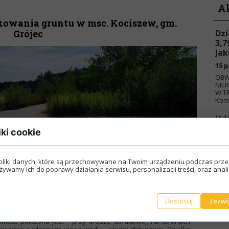
A
owania gruntu w msc. Kociszew, gm.
Grójec
Dzi
3,7
Jak
15 p
OBW
NIE
W TR
Komo
Udz
nie
iki cookie
poł
gm.
DRUGIEJ LICYTACJI NIERUCHOMOŚCI
15 p
pliki danych, które są przechowywane na Twoim urządzeniu podczas prze
wym w Grójcu Robert Sienkiewicz podaje do publicznej
żywamy ich do poprawy działania serwisu, personalizacji treści, oraz anal
OBW
dz.12:00
w miejscowości Kociszew gm. Grójec na działce ew.
NIE
 nieruchomości przy trasie Grójec -Warka) odbędzie się
druga
W D
a
.
Komo
eczystego użytkowania nieruchomości do 19 marca 2090r. -
Dostosuj
Zezwó
ci Kociszew gm. Grójec woj. mazowieckie, działka nr 12/5,
działce znajduje się m. in. i utwardzenie z kostki betonowej i
mość położona jest przy drodze asfaltowej, na terenach