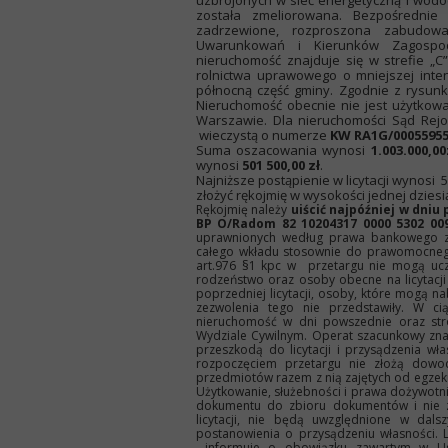
uzbrojonych w sieć energetyczną i wodoc
została zmeliorowana. Bezpośrednie
zadrzewione, rozproszona zabudo
Uwarunkowań i Kierunków Zagospo
nieruchomość znajduje się w strefie „C”
rolnictwa uprawowego o mniejszej inte
północną część gminy. Zgodnie z rysun
Nieruchomość obecnie nie jest użytkow
Warszawie. Dla nieruchomości Sąd Rejo
wieczystą o numerze
KW RA1G/00055955
Suma oszacowania wynosi
1.003.000,00
wynosi
501 500,00 zł
.
Najniższe postąpienie w licytacji wynosi 5
złożyć rękojmię w wysokości jednej dziesi
Rękojmię należy
uiścić najpóźniej w dni
BP O/Radom 82 10204317 0000 5302 00
uprawnionych według prawa bankowego zao
całego wkładu stosownie do prawomocnego
art.976 §1 kpc w przetargu nie mogą uczes
rodzeństwo oraz osoby obecne na licytacji
poprzedniej licytacji, osoby, które mogą 
zezwolenia tego nie przedstawiły. W ci
nieruchomość w dni powszednie oraz st
Wydziale Cywilnym. Operat szacunkowy znaj
przeszkodą do licytacji i przysądzenia wł
rozpoczęciem przetargu nie złożą dowo
przedmiotów razem z nią zajętych od egzeku
Użytkowanie, służebności i prawa dożywotnika
dokumentu do zbioru dokumentów i nie z
licytacji, nie będą uwzględnione w dal
postanowienia o przysądzeniu własności.
informuje o obowiązku zawartym w Us