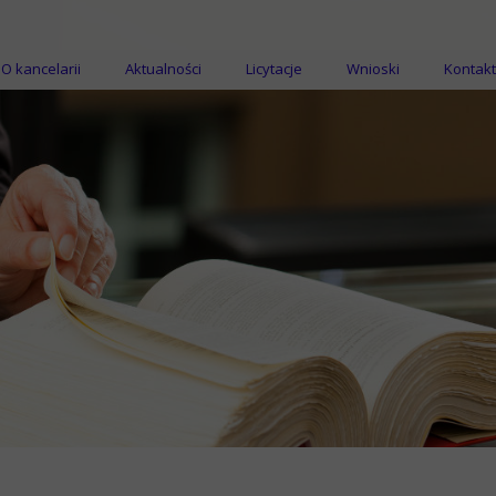
O kancelarii
Aktualności
Licytacje
Wnioski
Kontakt
Licytacje nieruchomości
Licytacje ruchomości