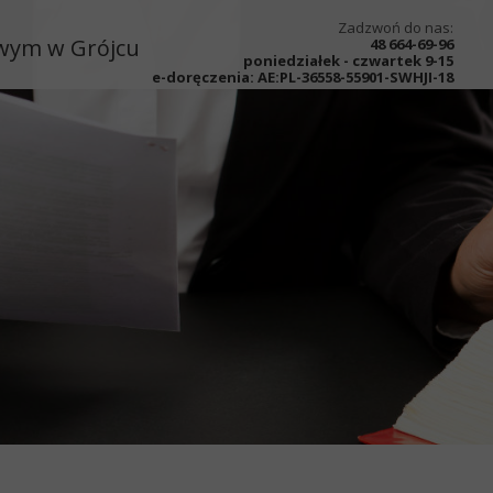
Zadzwoń do nas:
owym w Grójcu
48 664-69-96
poniedziałek - czwartek 9-15
e-doręczenia:
AE:PL-36558-55901-SWHJI-18