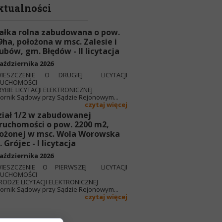
ktualności
ałka rolna zabudowana o pow.
9ha, położona w msc. Zalesie i
ubów, gm. Błędów - II licytacja
aździernika 2026
IESZCZENIE O DRUGIEJ LICYTACJI
RUCHOMOŚCI
YBIE LICYTACJI ELEKTRONICZNEJ
rnik Sądowy przy Sądzie Rejonowym...
czytaj więcej
iał 1/2 w zabudowanej
ruchomości o pow. 2200 m2,
ożonej w msc. Wola Worowska
 Grójec - I licytacja
aździernika 2026
IESZCZENIE O PIERWSZEJ LICYTACJI
RUCHOMOŚCI
RODZE LICYTACJI ELEKTRONICZNEJ
rnik Sądowy przy Sądzie Rejonowym...
czytaj więcej