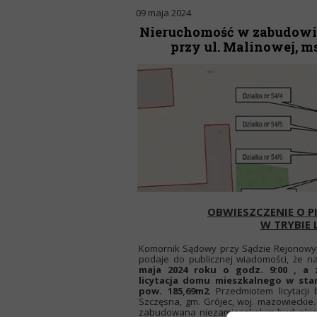
09 maja 2024
Nieruchomość w zabudowie 
przy ul. Malinowej, msc
OBWIESZCZENIE O P
W TRYBIE 
Komornik Sądowy przy Sądzie Rejonowym 
podaje do publicznej wiadomości, że na 
maja 2024 roku o godz. 9:00 , a 
licytacja domu mieszkalnego w st
pow. 185,69m2
. Przedmiotem licytacj
Szczęsna, gm. Grójec, woj. mazowieckie.
zabudowana niezamieszkałym budynkie