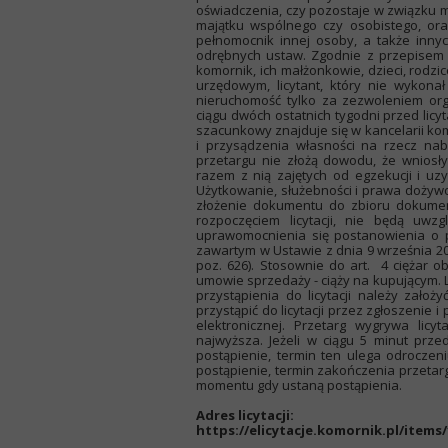
oświadczenia, czy pozostaje w związku m
majątku wspólnego czy osobistego, ora
pełnomocnik innej osoby, a także inny
odrębnych ustaw. Zgodnie z przepisem a
komornik, ich małżonkowie, dzieci, rodzi
urzędowym, licytant, który nie wykona
nieruchomość tylko za zezwoleniem or
ciągu dwóch ostatnich tygodni przed lic
szacunkowy znajduje się w kancelarii kom
i przysądzenia własności na rzecz nab
przetargu nie złożą dowodu, że wnios
razem z nią zajętych od egzekucji i u
Użytkowanie, służebności i prawa dożywot
złożenie dokumentu do zbioru dokument
rozpoczęciem licytacji, nie będą uw
uprawomocnienia się postanowienia o 
zawartym w Ustawie z dnia 9 września 20
poz. 626). Stosownie do art. 4 ciężar
umowie sprzedaży - ciąży na kupującym.
przystąpienia do licytacji należy założ
przystąpić do licytacji przez zgłoszenie
elektronicznej. Przetarg wygrywa licy
najwyższa. Jeżeli w ciągu 5 minut pr
postąpienie, termin ten ulega odroczen
postąpienie, termin zakończenia przetar
momentu gdy ustaną postąpienia.
Adres licytacji:
https://elicytacje.komornik.pl/items/