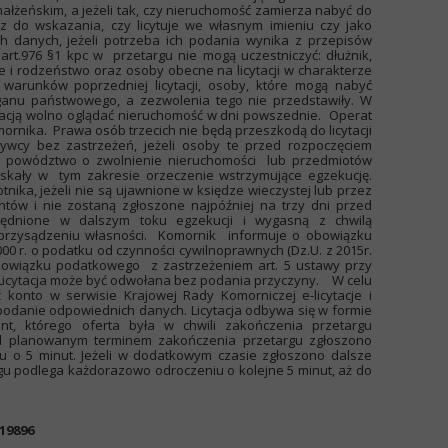
ałżeńskim, a jeżeli tak, czy nieruchomość zamierza nabyć do
z do wskazania, czy licytuje we własnym imieniu czy jako
ch danych, jeżeli potrzeba ich podania wynika z przepisów
rt.976 §1 kpc w przetargu nie mogą uczestniczyć: dłużnik,
ce i rodzeństwo oraz osoby obecne na licytacji w charakterze
ł warunków poprzedniej licytacji, osoby, które mogą nabyć
ganu państwowego, a zezwolenia tego nie przedstawiły. W
ytacją wolno oglądać nieruchomość w dni powszednie. Operat
ornika. Prawa osób trzecich nie będą przeszkodą do licytacji
ywcy bez zastrzeżeń, jeżeli osoby te przed rozpoczęciem
ły powództwo o zwolnienie nieruchomości lub przedmiotów
zyskały w tym zakresie orzeczenie wstrzymujące egzekucję.
nika, jeżeli nie są ujawnione w księdze wieczystej lub przez
ów i nie zostaną zgłoszone najpóźniej na trzy dni przed
zględnione w dalszym toku egzekucji i wygasną z chwilą
przysądzeniu własności. Komornik informuje o obowiązku
00 r. o podatku od czynności cywilnoprawnych (Dz.U. z 2015r.
 obowiązku podatkowego z zastrzeżeniem art. 5 ustawy przy
 Licytacja może być odwołana bez podania przyczyny. W celu
yć konto w serwisie Krajowej Rady Komorniczej e-licytacje i
 i podanie odpowiednich danych. Licytacja odbywa się w formie
tant, którego oferta była w chwili zakończenia przetargu
zed planowanym terminem zakończenia przetargu zgłoszono
iu o 5 minut. Jeżeli w dodatkowym czasie zgłoszono dalsze
gu podlega każdorazowo odroczeniu o kolejne 5 minut, aż do
19896