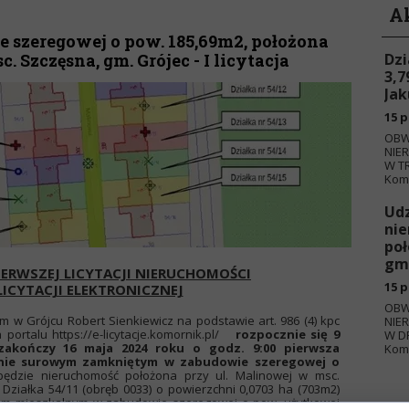
A
szeregowej o pow. 185,69m2, położona
. Szczęsna, gm. Grójec - I licytacja
Dzi
3,7
Jak
15 p
OBW
NIE
W TR
Komo
Udz
nie
poł
gm.
IERWSZEJ LICYTACJI NIERUCHOMOŚCI
15 p
LICYTACJI ELEKTRONICZNEJ
OBW
w Grójcu Robert Sienkiewicz na podstawie art. 986 (4) kpc
NIE
portalu https://e-licytacje.komornik.pl/
rozpocznie się 9
W D
zakończy 16 maja 2024 roku o godz. 9:00 pierwsza
Komo
anie surowym zamkniętym w zabudowie szeregowej o
i będzie nieruchomość położona przy ul. Malinowej w msc.
 Działka 54/11 (obręb 0033) o powierzchni 0,0703 ha (703m2)
m mieszkalnym w zabudowie szeregowej o pow. użytkowej