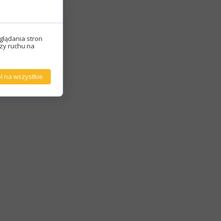
glądania stron
izy ruchu na
l na wszystkie