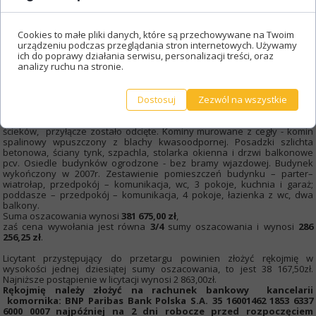
kondygnacji nadziemnej. Dach budynku dwuspadowy kryty blachą
trapezową z izolacją z wełny mineralnej. Rynny i rury pcv częściowo
ubytki. Elewacja, styropian 10 cm. tynk cienkowarstwowy. Na II
Cookies to małe pliki danych, które są przechowywane na Twoim
kondygnacji dwa balkony, balustrady drewniane. Wrota do garażu
urządzeniu podczas przeglądania stron internetowych. Używamy
podnoszone metalowe. Instalacje: woda ze studni głębinowej
ich do poprawy działania serwisu, personalizacji treści, oraz
znajdującej się na sąsiedniej działce z rozprowadzeniem w budynku
analizy ruchu na stronie.
bez baterii, instalacja elektryczna rozprowadzona bez osprzętu,
skrzynka w ścianie budynku-brak podłączenia. Instalacja centralnego
ogrzewania z rozprowadzeniem bez kaloryferów- przygotowana do
ogrzewania z pieca gazowego. W budynku wykonane jest podejście do
Dostosuj
Zezwól na wszystkie
przyłącza gazowego- brak przyłącza do sieci w ul. Malinowej.
Kanalizacja wykonana w budynku z przyłączem do oczyszczalni
ścieków, przyłącze zostało odcięte. Kominy murowane z cegły - komin
spalinowy wpuszczony z blachy kwasoodpornej. Posadzki szlichta
betonowa, ściany tynk, szpachla, stolarka okienna i drzwi balkonowe
pcv. Osiedle budynków ogrodzone - bez bramy wjazdowej. Budynek
wykończony w 2007r. Zestawienie pomieszczeń budynku – parter–
wiatrołap, przedpokój – komunikacja, wc, 3 pokoje, kuchnia i garaż;
poddasze – przedpokój – komunikacja, 4 pokoje, łazienka z wc, dwa
balkony.
Suma oszacowania wynosi
381 675,00 zł
,
zaś cena wywołania jest równa
3/4
sumy oszacowania i wynosi
286
256,25 zł
.
Licytant przystępujący do przetargu powinien złożyć rękojmię w
wysokości jednej dziesiątej sumy oszacowania, to jest 38 167,50zł.
Najniższe postąpienie w licytacji wynosi 2 863,00zł.
Rękojmię należy złożyć na rachunek bankowy kancelarii
komornika: BNP Paribas Bank Polska S.A. 35 16001462 1853 6337
6000 0007 najpóźniej na 2 dni robocze przed rozpoczęciem