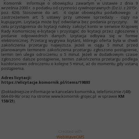
Komornik informuje o obowiązku zawartym w Ustawie z dnia 9
września 2000 r. o podatku od czynności cywilnoprawnych (Dz.U. z 2015r.
poz. 626). Stosownie do art. 4 ciężar obowiązku podatkowego z
zastrzeżeniem art. 5 ustawy przy umowie sprzedaży - ciąży na
kupującym. Licytacja może być odwołana bez podania przyczyny. W
celu przystąpienia do licytacji należy założyć konto w serwisie Krajowej
Rady Komorniczej e-licytacje i przystąpić do licytacji przez zgłoszenie i
podanie odpowiednich danych. Licytacja odbywa się w formie
elektronicznej. Przetarg wygrywa licytant, którego oferta była w chwili
zakończenia przetargu najwyższa. Jeżeli w ciągu 5 minut przed
planowanym terminem zakończenia przetargu zgłoszono postąpienie,
termin ten ulega odroczeniu o 5 minut. Jeżeli w dodatkowym czasie
zgłoszono dalsze postąpienie, termin zakończenia przetargu podlega
każdorazowo odroczeniu o kolejne 5 minut, aż do momentu gdy ustaną
postąpienia.
Adres licytacji:
https://elicytacje.komornik.pl/items/19893
(Dokładniejsze informacje w kancelarii komornika, telefonicznie /(48)-
664-69-96/ oraz na stronie www.komornik-grojec.pl w sprawie
KM
158/21
).
Created with
WebWaveCMS