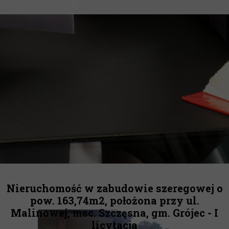
11 kwietnia 2024
Nieruchomość w zabudowie szeregowej o
pow. 163,74m2, położona przy ul.
Malinowej, msc. Szczęsna, gm. Grójec - I
licytacja