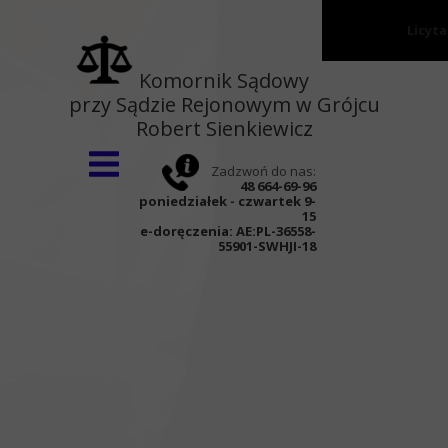
Licyt
Strona główna
Komornik Sądowy
przy Sądzie Rejonowym w Grójcu
O kancelarii
Robert Sienkiewicz
Wnioski
Zadzwoń do nas:
Aktualności
48 664-69-96
poniedziałek - czwartek 9-
Kontakt
15
e-doręczenia:
AE:PL-36558-
55901-SWHJI-18