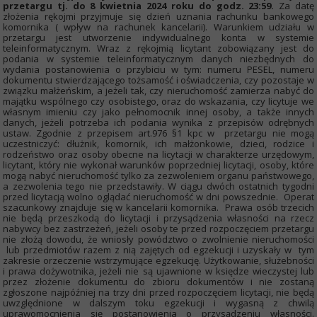
przetargu tj. do 8 kwietnia 2024 roku do godz. 23:59.
Za datę
złożenia rękojmi przyjmuje się dzień uznania rachunku bankowego
komornika ( wpływ na rachunek kancelarii). Warunkiem udziału w
przetargu jest utworzenie indywidualnego konta w systemie
teleinformatycznym. Wraz z rękojmią licytant zobowiązany jest do
podania w systemie teleinformatycznym danych niezbędnych do
wydania postanowienia o przybiciu w tym: numeru PESEL, numeru
dokumentu stwierdzającego tożsamość i oświadczenia, czy pozostaje w
związku małżeńskim, a jeżeli tak, czy nieruchomość zamierza nabyć do
majątku wspólnego czy osobistego, oraz do wskazania, czy licytuje we
własnym imieniu czy jako pełnomocnik innej osoby, a także innych
danych, jeżeli potrzeba ich podania wynika z przepisów odrębnych
ustaw. Zgodnie z przepisem art.976 §1 kpc w przetargu nie mogą
uczestniczyć: dłużnik, komornik, ich małżonkowie, dzieci, rodzice i
rodzeństwo oraz osoby obecne na licytacji w charakterze urzędowym,
licytant, który nie wykonał warunków poprzedniej licytacji, osoby, które
mogą nabyć nieruchomość tylko za zezwoleniem organu państwowego,
a zezwolenia tego nie przedstawiły. W ciągu dwóch ostatnich tygodni
przed licytacją wolno oglądać nieruchomość w dni powszednie. Operat
szacunkowy znajduje się w kancelarii komornika. Prawa osób trzecich
nie będą przeszkodą do licytacji i przysądzenia własności na rzecz
nabywcy bez zastrzeżeń, jeżeli osoby te przed rozpoczęciem przetargu
nie złożą dowodu, że wniosły powództwo o zwolnienie nieruchomości
lub przedmiotów razem z nią zajętych od egzekucji i uzyskały w tym
zakresie orzeczenie wstrzymujące egzekucję. Użytkowanie, służebności
i prawa dożywotnika, jeżeli nie są ujawnione w księdze wieczystej lub
przez złożenie dokumentu do zbioru dokumentów i nie zostaną
zgłoszone najpóźniej na trzy dni przed rozpoczęciem licytacji, nie będą
uwzględnione w dalszym toku egzekucji i wygasną z chwilą
uprawomocnienia się postanowienia o przysądzeniu własności.