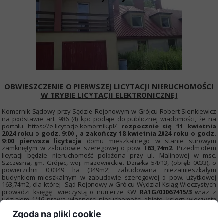
OBWIESZCZENIE O PIERWSZEJ LICYTACJI NIERUCHOMOŚCI
W TRYBIE LICYTACJI ELEKTRONICZNEJ
Komornik Sądowy przy Sądzie Rejonowym w Grójcu Robert Sienkiewicz
na podstawie art. 986 (4) kpc podaje do publicznej wiadomości, że na
portalu https://e-licytacje.komornik.pl/
rozpocznie się 11 kwietnia
2024 roku o godz. 9:00 , a zakończy 18 kwietnia 2024 roku o godz.
9:00 pierwsza licytacja
domu mieszkalnego w stanie surowym
zamkniętym w zabudowie szeregowej o pow.
163,74m2
. Przedmiotem
licytacji będzie nieruchomość położona przy ul. Malinowej w msc.
Szczęsna, gm. Grójec, woj. mazowieckie. Działka 54/13, (obręb 0033), o
powierzchni 0,0349 ha (349m2) zabudowana niezamieszkałym
budynkiem mieszkalnym w zabudowie szeregowej o pow. użytkowej
163,74m2, dla której Sąd Rejonowy w Grójcu Wydział Ksiąg Wieczystych
prowadzi księgę wieczystą o numerze KW
RA1G/00067415/3
wraz z
udziałem 1/16 prawa własności nieruchomości objętej księgą wieczystą
nr RA1G/00067410/8 działki 54/8 o pow. 0,0609 ha stanowiącej
Zgoda na pliki cookie
wewnętrzną drogę dojazdową. Budynek mieszkalny o jednej i pół