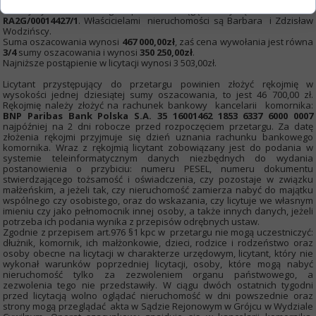
Wieczystych w Białobrzegach prowadzi księgę wieczystą o numerze
KW
RA2G/00014427/1
. Właścicielami nieruchomości są Barbara i Zdzisław
Wodzińscy.
Suma oszacowania wynosi
467 000,00zł
, zaś cena wywołania jest równa
3/4
sumy oszacowania i wynosi
350 250,00zł
.
Najniższe postąpienie w licytacji wynosi 3 503,00zł.
Licytant przystępujący do przetargu powinien złożyć rękojmię w
wysokości jednej dziesiątej sumy oszacowania, to jest 46 700,00 zł.
Rękojmię należy złożyć na rachunek bankowy kancelarii komornika:
BNP Paribas Bank Polska S.A. 35 16001462 1853 6337 6000 0007
najpóźniej na 2 dni robocze przed rozpoczęciem przetargu. Za datę
złożenia rękojmi przyjmuje się dzień uznania rachunku bankowego
komornika. Wraz z rękojmią licytant zobowiązany jest do podania w
systemie teleinformatycznym danych niezbędnych do wydania
postanowienia o przybiciu: numeru PESEL, numeru dokumentu
stwierdzającego tożsamość i oświadczenia, czy pozostaje w związku
małżeńskim, a jeżeli tak, czy nieruchomość zamierza nabyć do majątku
wspólnego czy osobistego, oraz do wskazania, czy licytuje we własnym
imieniu czy jako pełnomocnik innej osoby, a także innych danych, jeżeli
potrzeba ich podania wynika z przepisów odrębnych ustaw.
Zgodnie z przepisem art.976 §1 kpc w przetargu nie mogą uczestniczyć:
dłużnik, komornik, ich małżonkowie, dzieci, rodzice i rodzeństwo oraz
osoby obecne na licytacji w charakterze urzędowym, licytant, który nie
wykonał warunków poprzedniej licytacji, osoby, które mogą nabyć
nieruchomość tylko za zezwoleniem organu państwowego, a
zezwolenia tego nie przedstawiły. W ciągu dwóch ostatnich tygodni
przed licytacją wolno oglądać nieruchomość w dni powszednie oraz
strony mogą przeglądać akta w Sądzie Rejonowym w Grójcu w Wydziale