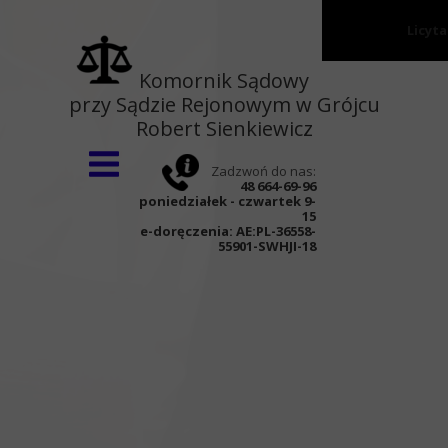
Licyt
Strona główna
Komornik Sądowy
przy Sądzie Rejonowym w Grójcu
O kancelarii
Robert Sienkiewicz
Wnioski
Zadzwoń do nas:
Aktualności
48 664-69-96
poniedziałek - czwartek 9-
Kontakt
15
e-doręczenia:
AE:PL-36558-
55901-SWHJI-18