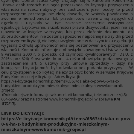
Cywilnym. Operat szacunkowy znajduje się w kancelarii komornika.
Prawa osób trzecich nie będą przeszkodą do licytacji i przysądzenia
własności na rzecz nabywcy bez zastrzeżeń, jeżeli osoby te przed
rozpoczęciem przetargu nie złożą dowodu, że wniosły powództwo o
zwolnienie nieruchomości lub przedmiotów razem z nią zajętych od
egzekucji i uzyskały w tym zakresie orzeczenie wstrzymujące
egzekucję. Użytkowanie, służebności i prawa dożywotnika, jeżeli nie są
ujawnione w księdze wieczystej lub przez złożenie dokumentu do
zbioru dokumentów i nie zostaną zgłoszone najpóźniej na trzy dni przed
rozpoczęciem licytacji, nie będą uwzględnione w dalszym toku egzekucji i
wygasną z chwilą uprawomocnienia się postanowienia o przysądzeniu
własności. Komornik informuje o obowiązku zawartym w Ustawie z dnia
9 września 2000 r. o podatku od czynności cywilnoprawnych (Dz.U. z
2015r. poz 626). Stosownie do art. 4 ciężar obowiązku podatkowego z
zastrzeżeniem art. 5 ustawy przy umowie sprzedaży - ciąży na
kupującym. Licytacja może być odwołana bez podania przyczyny. W
celu przystąpienie do licytacj należy założyć konto w serwisie Krajowej
Rady Komorniczej e-licytacje. Adres licytacji:
https://e-licytacje.komornik.pl/items/6563/dziaka-o-pow-0-6-ha-z-
budynkiem-produkcyjno-mieszkalnym-mieszkalnym-wwwkomornik-
grojecpl
(Dokładniejsze informacje w kancelarii komornika, telefonicznie /(48)-
664-69-96/ oraz na stronie www.komornik-grojec.pl w sprawie
KM
570/17
).
LINK DO LICYTACJI:
https://e-licytacje.komornik.pl/items/6563/dziaka-o-pow-
0-6-ha-z-budynkiem-produkcyjno-mieszkalnym-
mieszkalnym-wwwkomornik-grojecpl