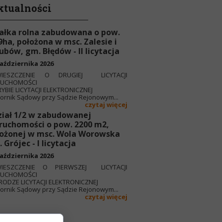
ktualności
ałka rolna zabudowana o pow.
9ha, położona w msc. Zalesie i
ubów, gm. Błędów - II licytacja
aździernika 2026
IESZCZENIE O DRUGIEJ LICYTACJI
RUCHOMOŚCI
YBIE LICYTACJI ELEKTRONICZNEJ
rnik Sądowy przy Sądzie Rejonowym...
czytaj więcej
iał 1/2 w zabudowanej
ruchomości o pow. 2200 m2,
ożonej w msc. Wola Worowska
 Grójec - I licytacja
aździernika 2026
IESZCZENIE O PIERWSZEJ LICYTACJI
RUCHOMOŚCI
RODZE LICYTACJI ELEKTRONICZNEJ
rnik Sądowy przy Sądzie Rejonowym...
czytaj więcej