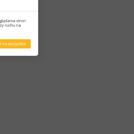
glądania stron
izy ruchu na
l na wszystkie