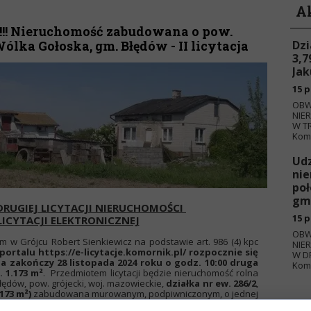
A
! Nieruchomość zabudowana o pow.
ólka Gołoska, gm. Błędów - II licytacja
Dzi
3,7
Jak
15 p
OBW
NIE
W TR
Komo
Udz
nie
poł
gm.
DRUGIEJ LICYTACJI NIERUCHOMOŚCI
15 p
LICYTACJI ELEKTRONICZNEJ
OBW
w Grójcu Robert Sienkiewicz na podstawie art. 986 (4) kpc
NIE
portalu https://e-licytacje.komornik.pl/ rozpocznie się
W D
, a zakończy 28 listopada 2024 roku o godz. 10:00 druga
Komo
 1.173 m²
. Przedmiotem licytacji będzie nieruchomość rolna
łędów, pow. grójecki, woj. mazowieckie,
działka nr ew. 286/2
,
.173 m²)
zabudowana murowanym, podpiwniczonym, o jednej
mieszkalnym, o powierzchni zabudowy ok. 88 m2, oraz