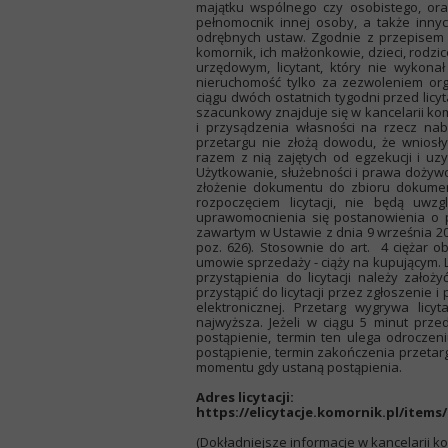
majątku wspólnego czy osobistego, ora
pełnomocnik innej osoby, a także inny
odrębnych ustaw. Zgodnie z przepisem a
komornik, ich małżonkowie, dzieci, rodzi
urzędowym, licytant, który nie wykona
nieruchomość tylko za zezwoleniem or
ciągu dwóch ostatnich tygodni przed lic
szacunkowy znajduje się w kancelarii kom
i przysądzenia własności na rzecz nab
przetargu nie złożą dowodu, że wnios
razem z nią zajętych od egzekucji i u
Użytkowanie, służebności i prawa dożywot
złożenie dokumentu do zbioru dokument
rozpoczęciem licytacji, nie będą uw
uprawomocnienia się postanowienia o 
zawartym w Ustawie z dnia 9 września 20
poz. 626). Stosownie do art. 4 ciężar
umowie sprzedaży - ciąży na kupującym.
przystąpienia do licytacji należy założ
przystąpić do licytacji przez zgłoszenie
elektronicznej. Przetarg wygrywa licy
najwyższa. Jeżeli w ciągu 5 minut pr
postąpienie, termin ten ulega odroczen
postąpienie, termin zakończenia przetar
momentu gdy ustaną postąpienia.
Adres licytacji:
https://elicytacje.komornik.pl/items/
(Dokładniejsze informacje w kancelarii kom