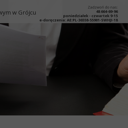
Zadzwoń do nas:
owym w Grójcu
48 664-69-96
poniedziałek - czwartek 9-15
e-doręczenia:
AE:PL-36558-55901-SWHJI-18