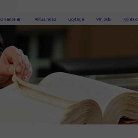
O kancelarii
Aktualności
Licytacje
Wnioski
Kontakt
Licytacje nieruchomości
Licytacje ruchomości