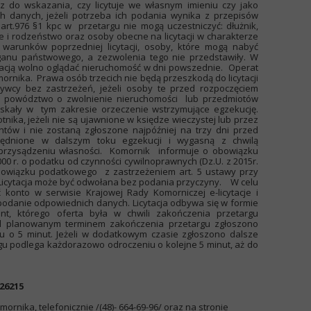
z do wskazania, czy licytuje we własnym imieniu czy jako
ch danych, jeżeli potrzeba ich podania wynika z przepisów
rt.976 §1 kpc w przetargu nie mogą uczestniczyć: dłużnik,
ce i rodzeństwo oraz osoby obecne na licytacji w charakterze
ł warunków poprzedniej licytacji, osoby, które mogą nabyć
ganu państwowego, a zezwolenia tego nie przedstawiły. W
ytacją wolno oglądać nieruchomość w dni powszednie. Operat
ornika. Prawa osób trzecich nie będą przeszkodą do licytacji
ywcy bez zastrzeżeń, jeżeli osoby te przed rozpoczęciem
ły powództwo o zwolnienie nieruchomości lub przedmiotów
zyskały w tym zakresie orzeczenie wstrzymujące egzekucję.
nika, jeżeli nie są ujawnione w księdze wieczystej lub przez
ów i nie zostaną zgłoszone najpóźniej na trzy dni przed
zględnione w dalszym toku egzekucji i wygasną z chwilą
przysądzeniu własności. Komornik informuje o obowiązku
00 r. o podatku od czynności cywilnoprawnych (Dz.U. z 2015r.
 obowiązku podatkowego z zastrzeżeniem art. 5 ustawy przy
 Licytacja może być odwołana bez podania przyczyny. W celu
yć konto w serwisie Krajowej Rady Komorniczej e-licytacje i
 i podanie odpowiednich danych. Licytacja odbywa się w formie
tant, którego oferta była w chwili zakończenia przetargu
zed planowanym terminem zakończenia przetargu zgłoszono
iu o 5 minut. Jeżeli w dodatkowym czasie zgłoszono dalsze
gu podlega każdorazowo odroczeniu o kolejne 5 minut, aż do
26215
ornika, telefonicznie /(48)- 664-69-96/ oraz na stronie