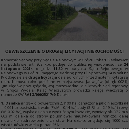
OBWIESZCZENIE O DRUGIEJ LICYTACJI NIERUCHOMOŚCI
Komornik Sądowy przy Sądzie Rejonowym w Grójcu Robert Sienkiewicz
na podstawie art. 953 kpc podaje do publicznej wiadomości, że
24
listopada 2021r.
o godz.
11:30
w budynku Sądu Rejonowego w
Rejonowego w Grójcu mającego siedzibę przy ul. Sportowej 14 w sali nr
IV odbędzie się
druga licytacja
działek rolnych. Przedmiotem licytacji są
nieruchomości rolne położone w miejscowości Jadwigów, (obręb 0021),
gm. Błędów, pow. grójecki, woj. mazowieckie dla których Sąd Rejonowy
w Grójcu Wydział Ksiąg Wieczystych prowadzi księgę wieczystą o
numerze KW
RA1G/00025217/9
. Działki:
1. Działka nr 38
– o powierzchni 2,4100 ha, oznaczona jako nieużytki (N
– 0,06 ha), pastwiska trwałe (PsIV – 0,14 ha) sady (S-RIIIa – 2,19 ha) i rowy
(W- 0,02 ha), wąska działka o wydłużonym kształcie, wymiary ok. 37,2 m ×
603 m, działka od strony południowej nieużytkowana rolniczo, dalej
niewielkie zadrzewienie oraz staw. Na działce znajduje się 1000 szt.
wiśni Łutówki w wieku ponad 25 lat.