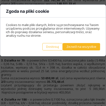
Suma oszacowania wynosi
222 767,00 zł
, zaś cena wywołania jest
równa
2/3
sumy oszacowania i wynosi
148.511,33 zł
.
Licytant przystępujący do przetargu powinien złożyć rękojmię w
wysokości jednej dziesiątej sumy oszacowania, to jest 22 276,70zł.
Zgoda na pliki cookie
Najniższe postąpienie w licytacji wynosi 1.671,00zł.
2.
Działka nr 40
– o powierzchni 0,7300 ha, oznaczona jako grunty orne
Cookies to małe pliki danych, które są przechowywane na Twoim
(RIIIa – 0,41 ha) sady (S-RIIIa – 0,18 ha), grunty zadrzewione i zakrzewione
urządzeniu podczas przeglądania stron internetowych. Używamy
(LzIV – 0,09 ha), pastwiska trwałe (PsIV – 0,04 ha) i rowy (W- 0,01 ha),
ich do poprawy działania serwisu, personalizacji treści, oraz
bardzo wąska, o wydłużonym kształcie, wymiary ok. 13,5 m × 573 m,
analizy ruchu na stronie.
działka w całości obsadzona drzewami śliwy w wieku ponad 8 lat.
Suma oszacowania wynosi
72 539,00 zł
, zaś cena wywołania jest równa
2/3
sumy oszacowania i wynosi
48.359,33 zł
.
Licytant przystępujący do przetargu powinien złożyć rękojmię w
Dostosuj
Zezwól na wszystkie
wysokości jednej dziesiątej sumy oszacowania, to jest 7 253,90zł.
Najniższe postąpienie w licytacji wynosi 545,00zł.
3. Działka nr 70
- o powierzchni 0,5400 ha, oznaczona jako sady ( S-RIIIa
– 0,36 ha, S-IIIb – 0,13 ha, SIVa – 0,05 ha), bardzo wąska, o wydłużonym
kształcie, wymiary ok. 13,4 m × 398 m, działka w całości obsadzona
jabłoniami w wieku ponad 25 lat. Linia energetyczna wzdłuż północnej
granicy.
Suma oszacowania wynosi
53 659,00 zł
, zaś cena wywołania jest równa
2/3
sumy oszacowania i wynosi
35.772,66 zł
.
Licytant przystępujący do przetargu powinien złożyć rękojmię w
wysokości jednej dziesiątej sumy oszacowania, to jest 5 365,90zł.
Najniższe postąpienie w licytacji wynosi 403,00zł.
4.
Działka nr 186
– o powierzchni 0,1100 ha, oznaczona jako łąki trwałe
(ŁIII – 0,07 ha, ŁIV – 0,04 ha), obszar podmokły, działkę przecina niewielki