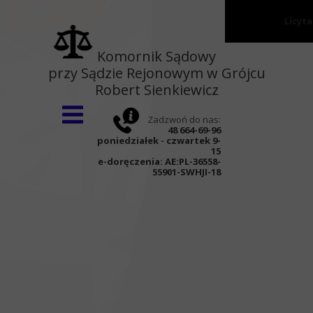
Licyt
Strona główna
Komornik Sądowy
przy Sądzie Rejonowym w Grójcu
O kancelarii
Robert Sienkiewicz
Wnioski
Zadzwoń do nas:
Aktualności
48 664-69-96
poniedziałek - czwartek 9-
Kontakt
15
e-doręczenia:
AE:PL-36558-
55901-SWHJI-18