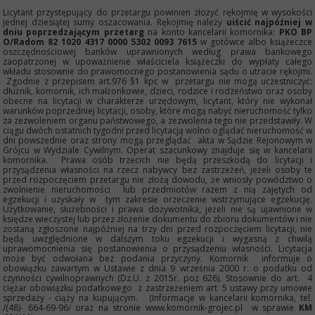
Licytant przystępujący do przetargu powinien złożyć rękojmię w wysokości
jednej dziesiątej sumy oszacowania. Rękojmię należy
uiścić najpóźniej w
dniu poprzedzającym przetarg
na konto kancelarii komornika:
PKO BP
O/Radom 82 1020 4317 0000 5302 0093 7615
w gotówce albo książeczce
oszczędnościowej banków uprawnionych według prawa bankowego
zaopatrzonej w upoważnienie właściciela książeczki do wypłaty całego
wkładu stosownie do prawomocnego postanowienia sądu o utracie rękojmi.
Zgodnie z przepisem art.976 §1 kpc w przetargu nie mogą uczestniczyć:
dłużnik, komornik, ich małżonkowie, dzieci, rodzice i rodzeństwo oraz osoby
obecne na licytacji w charakterze urzędowym, licytant, który nie wykonał
warunków poprzedniej licytacji, osoby, które mogą nabyć nieruchomość tylko
za zezwoleniem organu państwowego, a zezwolenia tego nie przedstawiły. W
ciągu dwóch ostatnich tygodni przed licytacją wolno oglądać nieruchomość w
dni powszednie oraz strony mogą przeglądać akta w Sądzie Rejonowym w
Grójcu w Wydziale Cywilnym. Operat szacunkowy znajduje się w kancelarii
komornika. Prawa osób trzecich nie będą przeszkodą do licytacji i
przysądzenia własności na rzecz nabywcy bez zastrzeżeń, jeżeli osoby te
przed rozpoczęciem przetargu nie złożą dowodu, że wniosły powództwo o
zwolnienie nieruchomości lub przedmiotów razem z nią zajętych od
egzekucji i uzyskały w tym zakresie orzeczenie wstrzymujące egzekucję.
Użytkowanie, służebności i prawa dożywotnika, jeżeli nie są ujawnione w
księdze wieczystej lub przez złożenie dokumentu do zbioru dokumentów i nie
zostaną zgłoszone najpóźniej na trzy dni przed rozpoczęciem licytacji, nie
będą uwzględnione w dalszym toku egzekucji i wygasną z chwilą
uprawomocnienia się postanowienia o przysądzeniu własności. Licytacja
może być odwołana bez podania przyczyny. Komornik informuje o
obowiązku zawartym w Ustawie z dnia 9 września 2000 r. o podatku od
czynności cywilnoprawnych (Dz.U. z 2015r. poz 626). Stosownie do art. 4
ciężar obowiązku podatkowego z zastrzeżeniem art. 5 ustawy przy umowie
sprzedaży - ciąży na kupującym. (Informacje w kancelarii komornika, tel.
/(48)- 664-69-96/ oraz na stronie www.komornik-grojec.pl w sprawie
KM