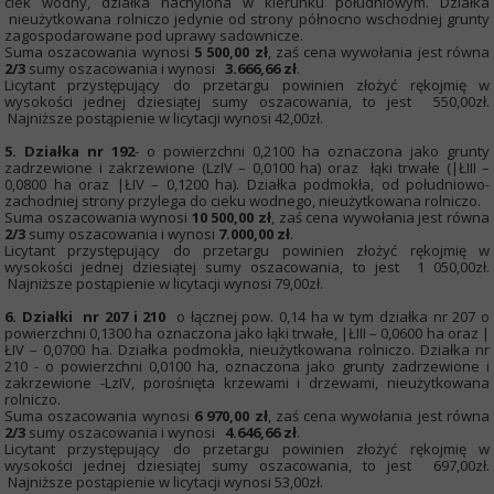
ciek wodny, działka nachylona w kierunku południowym. Działka
nieużytkowana rolniczo jedynie od strony północno wschodniej grunty
zagospodarowane pod uprawy sadownicze.
Suma oszacowania wynosi
5 500,00 zł
, zaś cena wywołania jest równa
2/3
sumy oszacowania i wynosi
3.666,66 zł
.
Licytant przystępujący do przetargu powinien złożyć rękojmię w
wysokości jednej dziesiątej sumy oszacowania, to jest 550,00zł.
Najniższe postąpienie w licytacji wynosi 42,00zł.
5.
Działka nr 192
- o powierzchni 0,2100 ha oznaczona jako grunty
zadrzewione i zakrzewione (LzIV – 0,0100 ha) oraz łąki trwałe (|ŁIII –
0,0800 ha oraz |ŁIV – 0,1200 ha). Działka podmokła, od południowo-
zachodniej strony przylega do cieku wodnego, nieużytkowana rolniczo.
Suma oszacowania wynosi
10 500,00 zł
, zaś cena wywołania jest równa
2/3
sumy oszacowania i wynosi
7.000,00 zł
.
Licytant przystępujący do przetargu powinien złożyć rękojmię w
wysokości jednej dziesiątej sumy oszacowania, to jest 1 050,00zł.
Najniższe postąpienie w licytacji wynosi 79,00zł.
6. Działki nr 207 i 210
o łącznej pow. 0,14 ha w tym działka nr 207 o
powierzchni 0,1300 ha oznaczona jako łąki trwałe, |ŁIII – 0,0600 ha oraz |
ŁIV – 0,0700 ha. Działka podmokła, nieużytkowana rolniczo. Działka nr
210 - o powierzchni 0,0100 ha, oznaczona jako grunty zadrzewione i
zakrzewione -LzIV, porośnięta krzewami i drzewami, nieużytkowana
rolniczo.
Suma oszacowania wynosi
6 970,00 zł
, zaś cena wywołania jest równa
2/3
sumy oszacowania i wynosi
4.646,66 zł
.
Licytant przystępujący do przetargu powinien złożyć rękojmię w
wysokości jednej dziesiątej sumy oszacowania, to jest 697,00zł.
Najniższe postąpienie w licytacji wynosi 53,00zł.