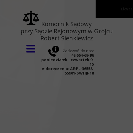
Licyt
Strona główna
Komornik Sądowy
przy Sądzie Rejonowym w Grójcu
O kancelarii
Robert Sienkiewicz
Wnioski
Zadzwoń do nas:
Aktualności
48 664-69-96
poniedziałek - czwartek 9-
Kontakt
15
e-doręczenia:
AE:PL-36558-
55901-SWHJI-18