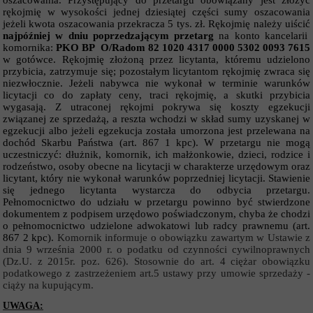
oszacowania. Przystępujący do przetargu obowiązany jest złożyć
rękojmię w wysokości jednej dziesiątej części sumy oszacowania
jeżeli kwota oszacowania przekracza 5 tys. zł. Rękojmię należy uiścić
najpóźniej w dniu poprzedzającym przetarg
na konto kancelarii
komornika:
PKO BP O/Radom 82 1020 4317 0000 5302 0093 7615
w gotówce. Rękojmię złożoną przez licytanta, któremu udzielono
przybicia, zatrzymuje się; pozostałym licytantom rękojmię zwraca się
niezwłocznie. Jeżeli nabywca nie wykonał w terminie warunków
licytacji co do zapłaty ceny, traci rękojmię, a skutki przybicia
wygasają. Z utraconej rękojmi pokrywa się koszty egzekucji
związanej ze sprzedażą, a reszta wchodzi w skład sumy uzyskanej w
egzekucji albo jeżeli egzekucja została umorzona jest przelewana na
dochód Skarbu Państwa (art. 867
1
kpc). W przetargu nie mogą
uczestniczyć: dłużnik, komornik, ich małżonkowie, dzieci, rodzice i
rodzeństwo, osoby obecne na licytacji w charakterze urzędowym oraz
licytant, który nie wykonał warunków poprzedniej licytacji. Stawienie
się jednego licytanta wystarcza do odbycia przetargu.
Pełnomocnictwo do udziału w przetargu powinno być stwierdzone
dokumentem z podpisem urzędowo poświadczonym, chyba że chodzi
o pełnomocnictwo udzielone adwokatowi lub radcy prawnemu (art.
867
2
kpc).
Komornik informuje o obowiązku zawartym w Ustawie z
dnia 9 września 2000 r. o podatku od czynności cywilnoprawnych
(Dz.U. z 2015r. poz. 626). Stosownie do art. 4 ciężar obowiązku
podatkowego z zastrzeżeniem art.5 ustawy przy umowie sprzedaży -
ciąży na kupującym.
UWAGA: