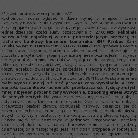
____________________________________
**) kwota brutto zawiera podatek VAT
Ruchomości można oglądać w dzień licytacji w miejscu i czasie
oznaczonym wyżej. Suma wywołania wynosi 75% sumy oszacowania.
Przystępujący do przetargu obowiązany jest złożyć rękojmię w wysokości
jednej dziesiątej części sumy oszacowania tj.
2.100,00zł
.
Rękojmię
należy uiścić najpóźniej w dniu poprzedzającym przetarg na
rachunek bankowy kancelarii komornika: BNP Paribas Bank
Polska SA nr: 35 16001462 1853 6337 6000 0007
lub w gotówce. Rękojmię
złożoną przez licytanta, któremu udzielono przybicia, zatrzymuje się;
pozostałym licytantom rękojmię zwraca się niezwłocznie. Jeżeli nabywca
nie wykonał w terminie warunków licytacji co do zapłaty ceny, traci
rękojmię, a skutki przybicia wygasają. Z utraconej rękojmi pokrywa się
koszty egzekucji związanej ze sprzedażą, a reszta wchodzi w skład
sumy uzyskanej w egzekucji albo jeżeli egzekucja została umorzona jest
przelewana na dochód Skarbu Państwa (art. 8671 kpc).
Postąpienie nie
może wynosić mniej niż pięć procent ceny wywołania, a jeżeli
wartość szacunkowa ruchomości przekracza sto tysięcy złotych
mniej niż jeden procent ceny wywołania, z zaokrągleniem wzwyż
do pełnych złotych
. Nabywca jest obowiązany zapłacić cenę nabycia
natychmiast po udzieleniu mu przybicia. Gdy jednak cena nabycia
przewyższa pięćset złotych, obowiązek nabywcy ogranicza się do
złożenia natychmiast jednej piątej ceny, nie mniej jednak niż pięćset
złotych, przy czym resztę ceny, na którą zalicza się złożoną rękojmię,
uiszcza się w dniu następnym w godzinach urzędowania kancelarii
komorniczej lub na rachunek bankowy komornika do godziny
osiemnastej dnia następnego. Jeżeli ten dzień przypada w sobotę lub
dzień ustawowo wolny od pracy, cenę uiszcza się w następnym dniu po