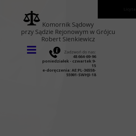
Licyt
Strona główna
Komornik Sądowy
przy Sądzie Rejonowym w Grójcu
O kancelarii
Robert Sienkiewicz
Wnioski
Zadzwoń do nas:
Aktualności
48 664-69-96
poniedziałek - czwartek 9-
Kontakt
15
e-doręczenia:
AE:PL-36558-
55901-SWHJI-18