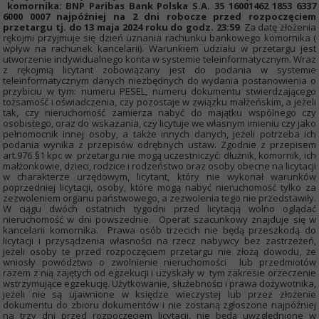
komornika: BNP Paribas Bank Polska S.A. 35 16001462 1853 6337
6000 0007 najpóźniej na 2 dni robocze przed rozpoczęciem
przetargu tj. do 13 maja 2024 roku do godz. 23:59
. Za datę złożenia
rękojmi przyjmuje się dzień uznania rachunku bankowego komornika (
wpływ na rachunek kancelarii). Warunkiem udziału w przetargu jest
utworzenie indywidualnego konta w systemie teleinformatycznym. Wraz
z rękojmią licytant zobowiązany jest do podania w systemie
teleinformatycznym danych niezbędnych do wydania postanowienia o
przybiciu w tym: numeru PESEL, numeru dokumentu stwierdzającego
tożsamość i oświadczenia, czy pozostaje w związku małżeńskim, a jeżeli
tak, czy nieruchomość zamierza nabyć do majątku wspólnego czy
osobistego, oraz do wskazania, czy licytuje we własnym imieniu czy jako
pełnomocnik innej osoby, a także innych danych, jeżeli potrzeba ich
podania wynika z przepisów odrębnych ustaw. Zgodnie z przepisem
art.976 §1 kpc w przetargu nie mogą uczestniczyć: dłużnik, komornik, ich
małżonkowie, dzieci, rodzice i rodzeństwo oraz osoby obecne na licytacji
w charakterze urzędowym, licytant, który nie wykonał warunków
poprzedniej licytacji, osoby, które mogą nabyć nieruchomość tylko za
zezwoleniem organu państwowego, a zezwolenia tego nie przedstawiły.
W ciągu dwóch ostatnich tygodni przed licytacją wolno oglądać
nieruchomość w dni powszednie. Operat szacunkowy znajduje się w
kancelarii komornika. Prawa osób trzecich nie będą przeszkodą do
licytacji i przysądzenia własności na rzecz nabywcy bez zastrzeżeń,
jeżeli osoby te przed rozpoczęciem przetargu nie złożą dowodu, że
wniosły powództwo o zwolnienie nieruchomości lub przedmiotów
razem z nią zajętych od egzekucji i uzyskały w tym zakresie orzeczenie
wstrzymujące egzekucję. Użytkowanie, służebności i prawa dożywotnika,
jeżeli nie są ujawnione w księdze wieczystej lub przez złożenie
dokumentu do zbioru dokumentów i nie zostaną zgłoszone najpóźniej
na trzy dni przed rozpoczęciem licytacji, nie będą uwzględnione w