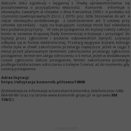
dalszym toku egzekucji i wygasną z chwilą uprawomocnienia się
postanowienia o przysądzeniu własności. Komornik informuje o
obowiązku zawartym w Ustawie z dnia 9 września 2000 r. o podatku od
czynności cywilnoprawnych (Dz.U. z 2015r. poz. 626). Stosownie do art. 4
ciężar obowiązku podatkowego z zastrzeżeniem art. 5 ustawy przy
umowie sprzedaży - ciąży na kupującym. Licytacja może być odwołana
bez podania przyczyny. W celu przystąpienia do licytacji należy założyć
konto w serwisie Krajowej Rady Komorniczej e-licytacje i przystąpić do
licytacji przez zgłoszenie i podanie odpowiednich danych. Licytacja
odbywa się w formie elektronicznej. Przetarg wygrywa licytant, którego
oferta była w chwili zakończenia przetargu najwyższa. Jeżeli w ciągu 5
minut przed planowanym terminem zakończenia przetargu zgłoszono
postąpienie, termin ten ulega odroczeniu o 5 minut. Jeżeli w dodatkowym
czasie zgłoszono dalsze postąpienie, termin zakończenia przetargu
podlega każdorazowo odroczeniu o kolejne 5 minut, aż do momentu gdy
ustaną postąpienia.
Adres licytacji:
https://elicytacje.komornik.pl/items/19898
(Dokładniejsze informacje w kancelarii komornika, telefonicznie /(48)-
664-69-96/ oraz na stronie www.komornik-grojec.pl w sprawie
KM
158/2
1).
Created with