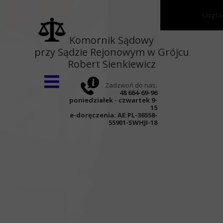
Licyt
Strona główna
Komornik Sądowy
przy Sądzie Rejonowym w Grójcu
O kancelarii
Robert Sienkiewicz
Wnioski
Zadzwoń do nas:
Aktualności
48 664-69-96
poniedziałek - czwartek 9-
Kontakt
15
e-doręczenia:
AE:PL-36558-
55901-SWHJI-18