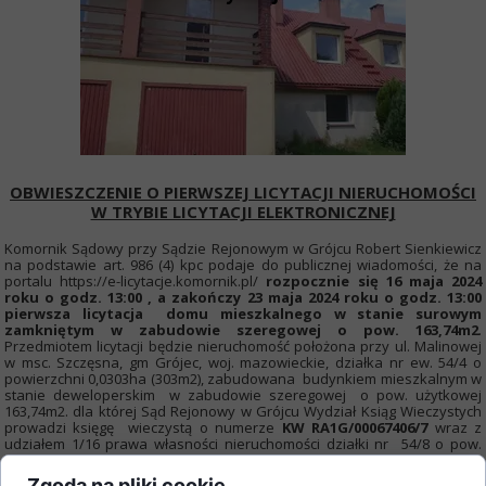
OBWIESZCZENIE O PIERWSZEJ LICYTACJI NIERUCHOMOŚCI
W TRYBIE LICYTACJI ELEKTRONICZNEJ
Komornik Sądowy przy Sądzie Rejonowym w Grójcu Robert Sienkiewicz
na podstawie art. 986 (4) kpc podaje do publicznej wiadomości, że na
portalu https://e-licytacje.komornik.pl/
rozpocznie się 16 maja 2024
roku o godz. 13:00 , a zakończy 23 maja 2024 roku o godz. 13:00
pierwsza licytacja domu mieszkalnego w stanie surowym
zamkniętym w zabudowie szeregowej o pow. 163,74m2
.
Przedmiotem licytacji będzie nieruchomość położona przy ul. Malinowej
w msc. Szczęsna, gm Grójec, woj. mazowieckie, działka nr ew. 54/4 o
powierzchni 0,0303ha (303m2), zabudowana budynkiem mieszkalnym w
stanie deweloperskim w zabudowie szeregowej o pow. użytkowej
163,74m2. dla której Sąd Rejonowy w Grójcu Wydział Ksiąg Wieczystych
prowadzi księgę wieczystą o numerze
KW RA1G/00067406/7
wraz z
udziałem 1/16 prawa własności nieruchomości działki nr 54/8 o pow.
0,0609 ha stanowiącej wewnętrzną drogę dojazdową objętej księgą
wieczystą nr RA1G/00067410/8. Budynek mieszkalny o jednej i pół
Zgoda na pliki cookie