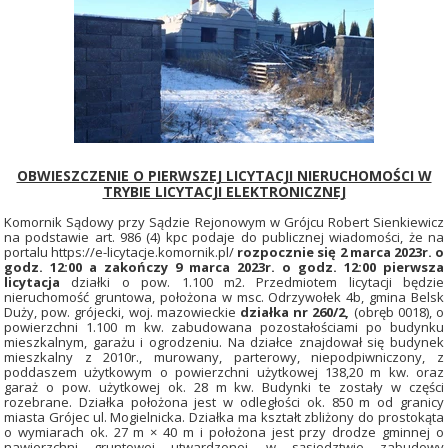
OBWIESZCZENIE O PIERWSZEJ LICYTACJI NIERUCHOMOŚCI W
TRYBIE LICYTACJI ELEKTRONICZNEJ
Komornik Sądowy przy Sądzie Rejonowym w Grójcu Robert Sienkiewicz
na podstawie art. 986 (4) kpc podaje do publicznej wiadomości, że na
portalu https://e-licytacje.komornik.pl/
rozpocznie się 2 marca 2023r. o
godz. 12:00 a zakończy 9 marca 2023r. o godz. 12:00 pierwsza
licytacja
działki o pow. 1.100 m2. Przedmiotem licytacji będzie
nieruchomość gruntowa, położona w msc. Odrzywołek 4b, gmina Belsk
Duży, pow. grójecki, woj. mazowieckie
działka nr 260/2,
(obręb 0018), o
powierzchni 1.100 m kw. zabudowana pozostałościami po budynku
mieszkalnym, garażu i ogrodzeniu. Na działce znajdował się budynek
mieszkalny z 2010r., murowany, parterowy, niepodpiwniczony, z
poddaszem użytkowym o powierzchni użytkowej 138,20 m kw. oraz
garaż o pow. użytkowej ok. 28 m kw. Budynki te zostały w części
rozebrane. Działka położona jest w odległości ok. 850 m od granicy
miasta Grójec ul. Mogielnicka. Działka ma kształt zbliżony do prostokąta
o wymiarach ok. 27 m × 40 m i położona jest przy drodze gminnej o
nawierzchni gruntowej utwardzonej, w sąsiedztwie zabudowy