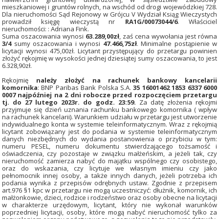
mieszkaniowej i gruntów rolnych, na wschód od drogi wojewódzkiej 728.
Dla nieruchomości Sąd Rejonowy w Grójcu V Wydział Ksiąg Wieczystych
prowadził księgę wieczystą nr
RA1G/00073044/6
. Właściciel
nieruchomości: : Adriana Fink.
Suma oszacowania wynosi
63.289,00zł
, zaś cena wywołania jest równa
3/4
sumy oszacowania i wynosi
47.466,75zł
. Minimalne postąpienie w
licytacji wynosi 475,00zł. Licytant przystępujący do przetargu powinien
złożyć rękojmię w wysokości jednej dziesiątej sumy oszacowania, to jest
6.328,90zł.
Rękojmię
należy złożyć na rachunek bankowy kancelarii
komornika
: BNP Paribas Bank Polska S.A.
35 16001462 1853 6337 6000
0007 najpóźniej na 2 dni robocze przed rozpoczęciem przetargu
tj. do 27 lutego 2023r. do godz. 23:59.
Za datę złożenia rękojmi
przyjmuje się dzień uznania rachunku bankowego komornika ( wpływ
na rachunek kancelarii). Warunkiem udziału w przetargu jest utworzenie
indywidualnego konta w systemie teleinformatycznym. Wraz z rękojmią
licytant zobowiązany jest do podania w systemie teleinformatycznym
danych niezbędnych do wydania postanowienia o przybiciu w tym:
numeru PESEL, numeru dokumentu stwierdzającego tożsamość i
oświadczenia, czy pozostaje w związku małżeńskim, a jeżeli tak, czy
nieruchomość zamierza nabyć do majątku wspólnego czy osobistego,
oraz do wskazania, czy licytuje we własnym imieniu czy jako
pełnomocnik innej osoby, a także innych danych, jeżeli potrzeba ich
podania wynika z przepisów odrębnych ustaw. Zgodnie z przepisem
art.976 §1 kpc w przetargu nie mogą uczestniczyć: dłużnik, komornik, ich
małżonkowie, dzieci, rodzice i rodzeństwo oraz osoby obecne na licytacji
w charakterze urzędowym, licytant, który nie wykonał warunków
poprzedniej licytacji, osoby, które mogą nabyć nieruchomość tylko za