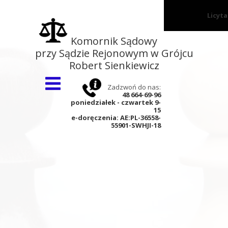
Licyt
Strona główna
Komornik Sądowy
przy Sądzie Rejonowym w Grójcu
O kancelarii
Robert Sienkiewicz
Wnioski
Zadzwoń do nas:
Aktualności
48 664-69-96
poniedziałek - czwartek 9-
Kontakt
15
e-doręczenia:
AE:PL-36558-
55901-SWHJI-18