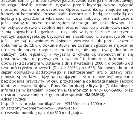
zezwoleniem organu państwowego, a zezwolenia tego nie przedstawiły.
W ciągu dwóch ostatnich tygodni przed licytacją wolno oglądać
nieruchomość w dni powszednie. Operat szacunkowy znajduje się w
kancelarii komornika. Prawa osób trzecich nie będą przeszkodą do
licytacji i przysądzenia własności na rzecz nabywcy bez zastrzeżeń,
jeżeli osoby te przed rozpoczęciem przetargu nie złożą dowodu, że
wniosły powództwo o zwolnienie nieruchomości lub przedmiotów razem
z nią zajętych od egzekucji i uzyskały w tym zakresie orzeczenie
wstrzymujące egzekucję. Użytkowanie, służebności i prawa dożywotnika,
jeżeli nie są ujawnione w księdze wieczystej lub przez złożenie
dokumentu do zbioru dokumentów i nie zostaną zgłoszone najpóźniej
na trzy dni przed rozpoczęciem licytacji, nie będą uwzględnione w
dalszym toku egzekucji i wygasną z chwilą uprawomocnienia się
postanowienia o przysądzeniu własności. Komornik informuje o
obowiązku zawartym w Ustawie z dnia 9 września 2000 r. o podatku od
czynności cywilnoprawnych (Dz.U. z 2015r. poz. 626). Stosownie do art. 4
ciężar obowiązku podatkowego z zastrzeżeniem art. 5 ustawy przy
umowie sprzedaży - ciąży na kupującym. Licytacja może być odwołana
bez podania przyczyny. W celu przystąpienia do licytacji należy założyć
konto w serwisie Krajowej Rady Komorniczej e-licytacje. (Dokładniejsze
informacje w kancelarii komornika, telefonicznie /(48)- 664-69-96/ oraz
na stronie www.komornik-grojec.pl w sprawie
KM 989/18
).
Adres licytacji:
https://elicytacje.komornik.pl/items/9516/dzialka-1100m-ze-
zniszczonym-domem-o-pow-138m-wiecej-
na-wwwkomornik-grojecpl-ok850m-od-grojca