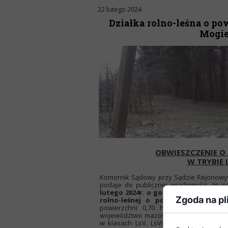
22 lutego 2024
Działka rolno-leśna o pow
Mogiel
OBWIESZCZENIE O 
W TRYBIE
Komornik Sądowy przy Sądzie Rejonowym 
podaje do publicznej wiadomości, że na 
lutego 2024r. o godz.12:00 a zakończy
Zgoda na pl
rolno-leśnej o pow. 0,70 ha.
Przedm
powierzchni 0,70 ha położona w msc. 
województwo mazowieckie. Działka nr ew
w klasach LsV, LsVI, RIVa, RIVb, RV. Dz