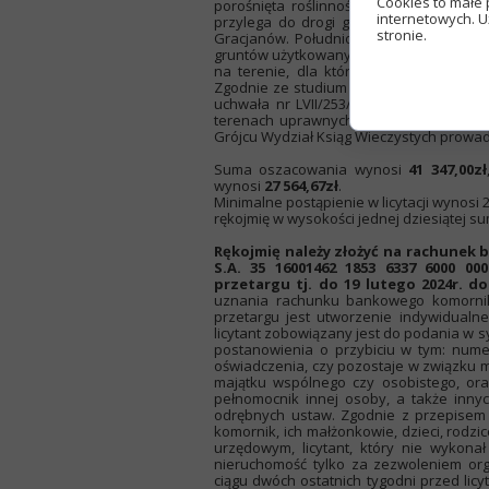
Cookies to małe 
porośnięta roślinnością trawiastą i sa
internetowych. U
przylega do drogi gminnej (o nawierzchn
stronie.
Gracjanów. Południowym bokiem przyleg
gruntów użytkowanych rolniczo oraz grunt
na terenie, dla którego nie został uc
Zgodnie ze studium uwarunkowań i kier
uchwała nr LVII/253/2018 Rady Miejskiej
terenach uprawnych (R) oraz terenach 
Grójcu Wydział Ksiąg Wieczystych prowad
Suma oszacowania wynosi
41 347,00zł
wynosi
27 564,67zł
.
Minimalne postąpienie w licytacji wynosi 
rękojmię w wysokości jednej dziesiątej su
Rękojmię należy złożyć na rachunek 
S.A. 35 16001462 1853 6337 6000 0
przetargu tj. do 19 lutego 2024r. do
uznania rachunku bankowego komornik
przetargu jest utworzenie indywidualn
licytant zobowiązany jest do podania w
postanowienia o przybiciu w tym: num
oświadczenia, czy pozostaje w związku m
majątku wspólnego czy osobistego, ora
pełnomocnik innej osoby, a także inny
odrębnych ustaw. Zgodnie z przepisem a
komornik, ich małżonkowie, dzieci, rodzi
urzędowym, licytant, który nie wykona
nieruchomość tylko za zezwoleniem or
ciągu dwóch ostatnich tygodni przed lic