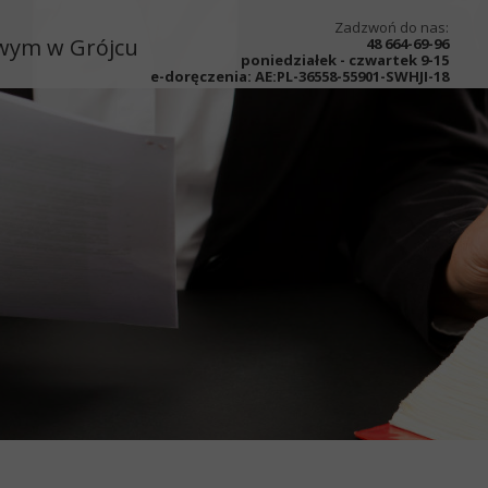
Zadzwoń do nas:
owym w Grójcu
48 664-69-96
poniedziałek - czwartek 9-15
e-doręczenia:
AE:PL-36558-55901-SWHJI-18