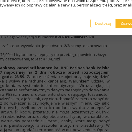
pliki danych, które są przechowywane na Twoim urządzeniu podczas prze
mosiejkami, część południową stanowi las. Północnym bokiem
żywamy ich do poprawy działania serwisu, personalizacji treści, oraz anal
i bitumicznej), łączącej miejscowość Kaplin z miejscowością
a do drogi gruntowej. Działka położona jest w sąsiedztwie
ów zalesionych, (w części leśnej). Nieruchomość znajduje się
hwalony miejscowy plan zagospodarowania przestrzennego.
Dostosuj
Zezwó
unków zagospodarowania przestrzennego gminy Mogielnica,
 w Mogielnicy z 12 kwietnia 2018 r. działka znajduje się na
lasów i zadrzewień (ZL). Dla nieruchomości Sąd Rejonowy w
zi księgę wieczystą o numerze
KW RA1G/00056692/8
.
, zaś cena wywołania jest równa
2/3
sumy oszacowania i
276,00zł. Licytant przystępujący do przetargu powinien złożyć
my oszacowania, to jest 4 134,70zł.
bankowy kancelarii komornika: BNP Paribas Bank Polska
007 najpóźniej na 2 dni robocze przed rozpoczęciem
 godz. 23:59.
Za datę złożenia rękojmi przyjmuje się dzień
a ( wpływ na rachunek kancelarii). Warunkiem udziału w
ego konta w systemie teleinformatycznym. Wraz z rękojmią
 systemie teleinformatycznym danych niezbędnych do wydania
eru PESEL, numeru dokumentu stwierdzającego tożsamość i
ałżeńskim, a jeżeli tak, czy nieruchomość zamierza nabyć do
z do wskazania, czy licytuje we własnym imieniu czy jako
ch danych, jeżeli potrzeba ich podania wynika z przepisów
rt.976 §1 kpc w przetargu nie mogą uczestniczyć: dłużnik,
ce i rodzeństwo oraz osoby obecne na licytacji w charakterze
ł warunków poprzedniej licytacji, osoby, które mogą nabyć
ganu państwowego, a zezwolenia tego nie przedstawiły. W
ytacją wolno oglądać nieruchomość w dni powszednie. Operat