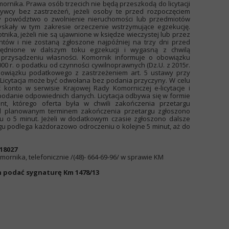
ornika. Prawa osób trzecich nie będą przeszkodą do licytacji
ywcy bez zastrzeżeń, jeżeli osoby te przed rozpoczęciem
ły powództwo o zwolnienie nieruchomości lub przedmiotów
zyskały w tym zakresie orzeczenie wstrzymujące egzekucję.
nika, jeżeli nie są ujawnione w księdze wieczystej lub przez
ów i nie zostaną zgłoszone najpóźniej na trzy dni przed
zględnione w dalszym toku egzekucji i wygasną z chwilą
przysądzeniu własności. Komornik informuje o obowiązku
00 r. o podatku od czynności cywilnoprawnych (Dz.U. z 2015r.
 obowiązku podatkowego z zastrzeżeniem art. 5 ustawy przy
 Licytacja może być odwołana bez podania przyczyny. W celu
yć konto w serwisie Krajowej Rady Komorniczej e-licytacje i
 i podanie odpowiednich danych. Licytacja odbywa się w formie
tant, którego oferta była w chwili zakończenia przetargu
zed planowanym terminem zakończenia przetargu zgłoszono
iu o 5 minut. Jeżeli w dodatkowym czasie zgłoszono dalsze
gu podlega każdorazowo odroczeniu o kolejne 5 minut, aż do
18027
mornika, telefonicznie /(48)- 664-69-96/ w sprawie KM
 podać sygnaturę Km 1478/13