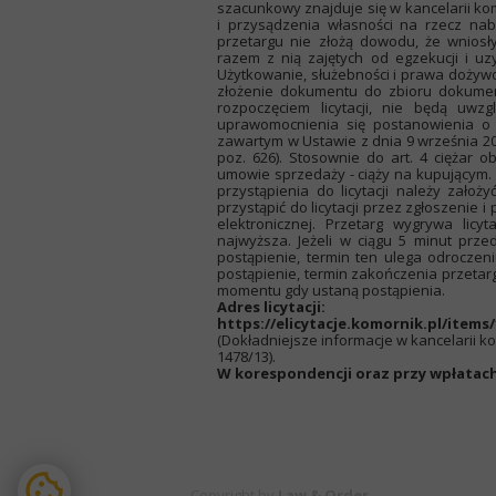
szacunkowy znajduje się w kancelarii kom
i przysądzenia własności na rzecz nab
przetargu nie złożą dowodu, że wnios
razem z nią zajętych od egzekucji i u
Użytkowanie, służebności i prawa dożywot
złożenie dokumentu do zbioru dokument
rozpoczęciem licytacji, nie będą uw
uprawomocnienia się postanowienia o 
zawartym w Ustawie z dnia 9 września 20
poz. 626). Stosownie do art. 4 ciężar
umowie sprzedaży - ciąży na kupującym.
przystąpienia do licytacji należy założ
przystąpić do licytacji przez zgłoszenie
elektronicznej. Przetarg wygrywa licy
najwyższa. Jeżeli w ciągu 5 minut pr
postąpienie, termin ten ulega odroczen
postąpienie, termin zakończenia przetar
momentu gdy ustaną postąpienia.
Adres licytacji:
https://elicytacje.komornik.pl/items/
(Dokładniejsze informacje w kancelarii ko
1478/13).
W korespondencji oraz przy wpłatach
Copyright by
Law & Order