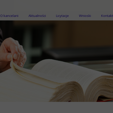
O kancelarii
Aktualności
Licytacje
Wnioski
Kontakt
Licytacje nieruchomości
Licytacje ruchomości