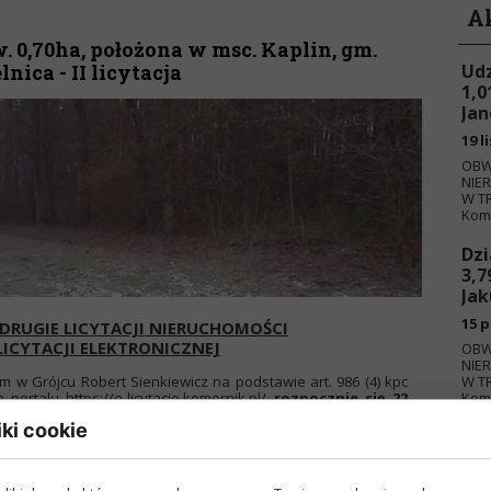
A
. 0,70ha, położona w msc. Kaplin, gm.
nica - II licytacja
Udz
1,0
Jan
19 l
OBW
NIE
W TR
Komo
Dzi
3,7
Jak
15 p
DRUGIE LICYTACJI NIERUCHOMOŚCI
LICYTACJI ELEKTRONICZNEJ
OBW
NIE
w Grójcu Robert Sienkiewicz na podstawie art. 986 (4) kpc
W TR
portalu https://e-licytacje.komornik.pl/
rozpocznie się 22
Komo
 29 lutego 2024 r. do godz. 12:00 druga licytacja działki
iki cookie
iotem licytacji będzie nieruchomość gruntowa, rolna o
Kaplin, (obręb 0018), gm. Mogielnica, powiat grójecki,
. 259 o wym. ok.11m x 636m, oznaczona w rejestrze gruntów
iałka obecnie nie jest użytkowana rolniczo, część północna