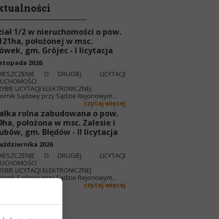
ktualności
iał 1/2 w nieruchomości o pow.
121ha, położonej w msc.
ówek, gm. Grójec - I licytacja
istopada 2026
IESZCZENIE O DRUGIEJ LICYTACJI
RUCHOMOŚCI
YBIE LICYTACJI ELEKTRONICZNEJ
rnik Sądowy przy Sądzie Rejonowym...
czytaj więcej
ałka rolna zabudowana o pow.
9ha, położona w msc. Zalesie i
ubów, gm. Błędów - II licytacja
aździernika 2026
IESZCZENIE O DRUGIEJ LICYTACJI
RUCHOMOŚCI
YBIE LICYTACJI ELEKTRONICZNEJ
rnik Sądowy przy Sądzie Rejonowym...
czytaj więcej