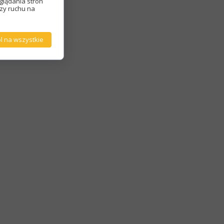
glądania stron
izy ruchu na
l na wszystkie